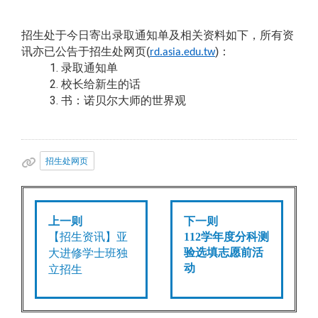
招生处于今日寄出录取通知单及相关资料如下，所有资
讯亦已公告于招生处网页(
)
：
rd.asia.edu.tw
录取通知单
校长给新生的话
书：诺贝尔大师的世界观
招生处网页
上一则
下一则
【招生资讯】
亚
112
学年度分科测
验选填志愿前活
大进修学士班独
动
立招生