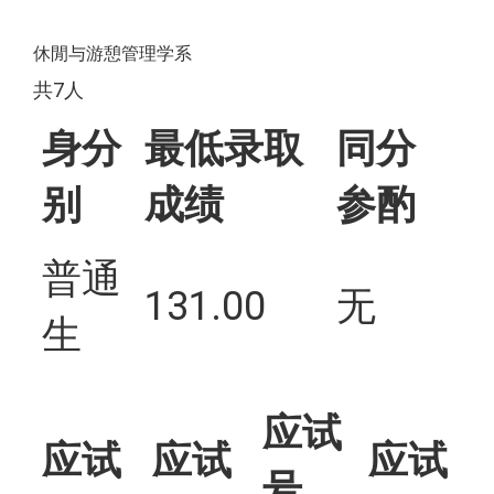
休閒与游憩管理学系
共7人
身分
最低录取
同分
别
成绩
参酌
普通
131.00
无
生
应试
应试
应试
应试
号