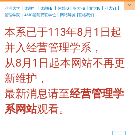
:::
|
|
|
|
|
|
|
亚洲大学
休憩YT
休憩FB
休憩IG
亚大FB
亚大IG
亚大YT
|
|
|
管理学院
AMC管院双联学位
网站导览
联络我们
本系已于113年8月1日起
并入经营管理学系，
从8月1日起本网站不再更
新维护，
最新消息请至
经营管理学
系网站
观看。