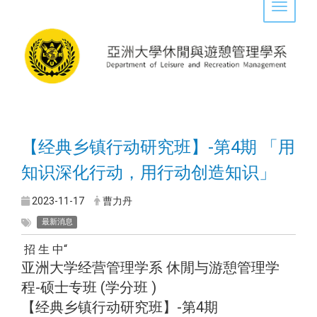
Toggle 
【经典乡镇行动研究班】-第4期 「用
知识深化行动，用行动创造知识」
2023-11-17
曹力丹
最新消息
招 生 中“
亚洲大学经营管理学系 休閒与游憩管理学
程-硕士专班 (学分班 )
【经典乡镇行动研究班】-第4期