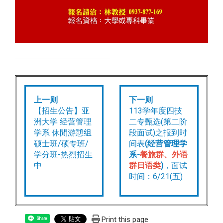
上一则
下一则
【招生公告】亚
113学年度四技
洲大学 经营管理
二专甄选(第二阶
学系 休閒游憩组
段面试)之报到时
硕士班/硕专班/
间表
(经营管理学
学分班-热烈招生
系-
餐旅群、外语
中
群日语类
)
，面试
时间：6/21(五)
Print this page
Share