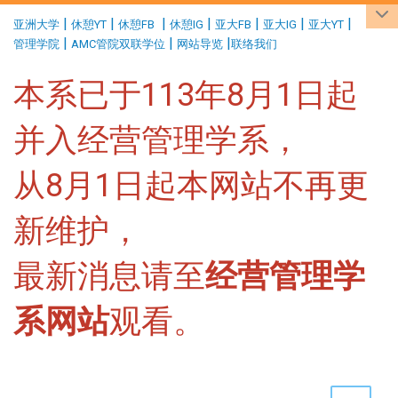
:::
|
|
|
|
|
|
|
亚洲大学
休憩YT
休憩FB
休憩IG
亚大FB
亚大IG
亚大YT
|
|
|
管理学院
AMC管院双联学位
网站导览
联络我们
本系已于113年8月1日起
并入经营管理学系，
从8月1日起本网站不再更
新维护，
最新消息请至
经营管理学
系网站
观看。