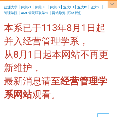
:::
|
|
|
|
|
|
|
亚洲大学
休憩YT
休憩FB
休憩IG
亚大FB
亚大IG
亚大YT
|
|
|
管理学院
AMC管院双联学位
网站导览
联络我们
本系已于113年8月1日起
并入经营管理学系，
从8月1日起本网站不再更
新维护，
最新消息请至
经营管理学
系网站
观看。