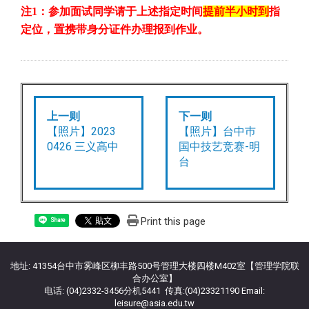
注
1
：参加面试同学请于上述指定时间
提前半小时到
指
定位，置携带身分证件办理报到作业。
上一则
下一则
【照片】2023
【照片】台中巿
0426 三义高中
国中技艺竞赛-明
台
Print this page
Share
地址: 41354台中市雾峰区柳丰路500号管理大楼四楼M402室【管理学院联
合办公室】
电话: (04)2332-3456分机5441 传真:(04)23321190 Email:
leisure@asia.edu.tw