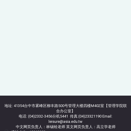
地址: 41354台中市雾峰区柳丰路500号管理大楼四楼M402室【管理学院联
合办公室】
电话: (04)2332-3456分机5441 传真:(04)23321190 Email:
leisure@asia.edu.tw
中文网页负责人：林锡铨老师 英文网页负责人：高立学老师