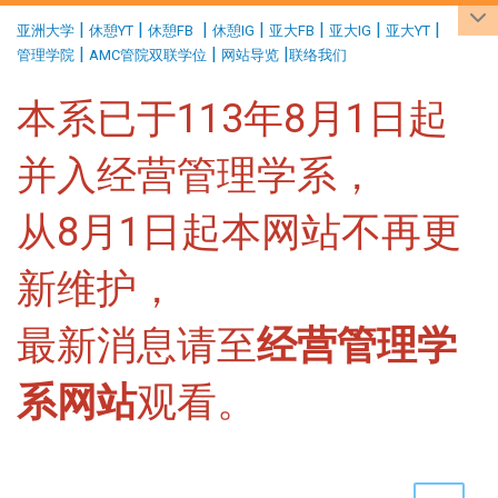
:::
|
|
|
|
|
|
|
亚洲大学
休憩YT
休憩FB
休憩IG
亚大FB
亚大IG
亚大YT
|
|
|
管理学院
AMC管院双联学位
网站导览
联络我们
本系已于113年8月1日起
并入经营管理学系，
从8月1日起本网站不再更
新维护，
最新消息请至
经营管理学
系网站
观看。