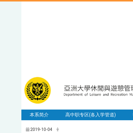
本系简介
高中职专区(各入学管道)
2019-10-04