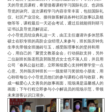
天的导览员课程，希望借着课程学习国际礼仪、也训练
导览的诀窍。这次课程学习内容非常丰富，包括国际礼
仪、社区产业活化、接待旅客解说各种社区故事以及植
物等等，课程最后一天还会考试，通过后就能得到研习
证书以及导览员解说证。
小小导览员结业典礼这一天，由王主任邀请许多休憩系
硕士在职专班的高阶企业经理人来参与，班长陈庆钟先
生率先带领全班抛砖引玉，感受陈理事长的坚持和用
心，用自己的「聚贤文教基金会」行动捐款支持，另外
二位副班长陈圣熙及郭陈慧贞女士也不落人后，并且用
公司「春风公益社团」立即筹组爱心支持蚵寮学堂一点
心意。另外陈庆钟班长一一颁发研习奖状给小朋友，用
心聆听每位小小导览员他们的参与课程心得与收获，构
成一幅爱心人文善良的故事画面，现场满是温馨感人的
画面；下午行程立即参与小小解说员的现场示范，带领
未来游客认识口湖乡。