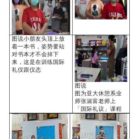
图说小朋友头顶上放
着一本书，姿势要站
对书本才不会掉下
来，这是在训练国际
礼仪跟仪态
图说
图为亚大休憩系业
师张淑富老师上
「国际礼议」课程