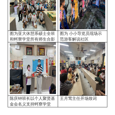
图为亚大休憩系硕士全班
图为 小小导览员现场示
和蚵寮学堂所有师生合影
范游客解说社区
陈庆钟班长以个人聚贤基
王月莺主任开场致词
金会名义支持蚵寮学堂