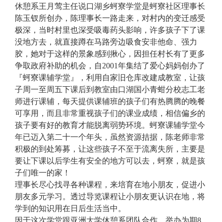
休憩系王月莺主任说口湖乡蚵寮学堂是蚵寮社区理事长
陈玉钗所创办，
陈理事长一路走来，对村内的变迁感受
极深，当时村里也深受
吸毒药头
影响，许多孩子下了课
没地方去，就直接蹲在马路旁边吸食安非他命、强力
胶，她对于这样的景象感到揪心，因担任村长有了更多
争取政府补助的机会，自2001年集结了
爱
心妈妈创办了
『蚵寮课辅学堂』，利用自家旧仓库改建成教室，让孩
子周一至周五下课后到教室由口湖国小青蚶分校志工老
师进行课辅，每天提供课辅班的孩子们有热腾腾的晚餐
可享用，而且非常重视孩子们的课业成绩，相信偏乡的
孩子要有好的教育才能脱离弱势环境。蚵寮课辅学堂今
年已迈入第
二十一
个年头，虽然资源拮据，陈老师非常
积极的到处筹募，让这些孩子不至于流离失所，
主要是
要让下课以后学生有安全的地方可以去，
蚵寮，就是孩
子们唯一的家
！
理事长尽心找寻各种课程，来培育在地小朋友，促进小
朋友多元学习。透过导览课程让小朋友更认识在地，将
学到的知识用在日后生活当中。
因于这次学堂跟亚洲大学休憩系团队合作，举办为期8