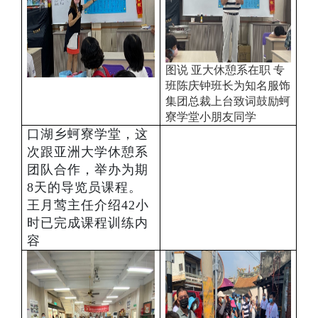
图说 亚大休憩系在职 专
班陈庆钟班长为知名服饰
集团总裁上台致词鼓励蚵
寮学堂小朋友同学
口湖乡蚵寮学堂，这
次跟亚洲大学休憩系
团队合作，举办为期
8天的导览员课程。
王月莺主任介绍42小
时已完成课程训练内
容