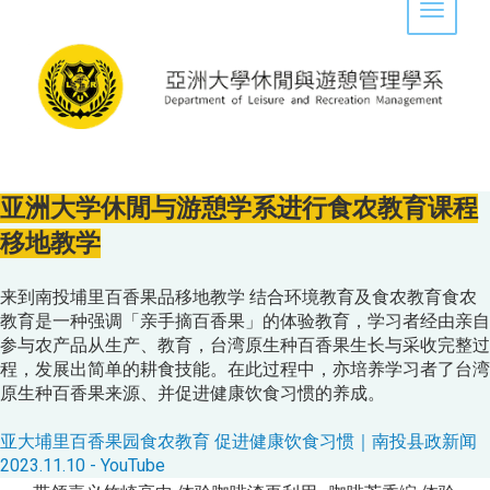
Toggle 
亚洲大学休閒与游憩学系进行食农教育课程
移地教学
来到南投埔里百香果品移地教学 结合环境教育及食农教育食农
教育是一种强调「亲手摘百香果」的体验教育，学习者经由亲自
参与农产品从生产、教育，台湾原生种百香果生长与采收完整过
程，发展出简单的耕食技能。在此过程中，亦培养学习者了台湾
原生种百香果来源、并促进健康饮食习惯的养成。
亚大埔里百香果园食农教育 促进健康饮食习惯｜南投县政新闻
2023.11.10 - YouTube