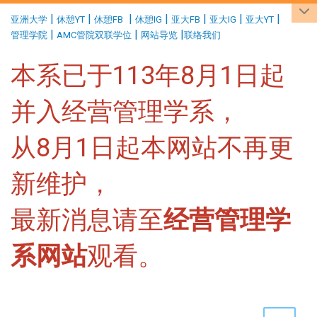
:::
|
|
|
|
|
|
|
亚洲大学
休憩YT
休憩FB
休憩IG
亚大FB
亚大IG
亚大YT
|
|
|
管理学院
AMC管院双联学位
网站导览
联络我们
本系已于113年8月1日起
并入经营管理学系，
从8月1日起本网站不再更
新维护，
最新消息请至
经营管理学
系网站
观看。