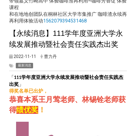
带领嘉义竹崎高中 体验咖啡渣再利用~咖啡芳香绽 体验
课程
和在地地创团队在桐林社区大学市集推广 咖啡渣永续再
再利用体验活动
1562079394531468
【永续消息】111
学年度亚洲大学永
续发展推动暨社会责任实践杰出奖
2022-11-11
曹力丹
最新消息
「
学年度亚洲大学永续发展推动暨社会责任实践杰
111
出奖
」
得奖名单已出炉，
恭喜本系王月莺老师、林锡铨老师获
得
绩优奖
！