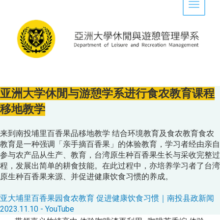
Toggle 
亚洲大学休閒与游憩学系进行食农教育课程
移地教学
来到南投埔里百香果品移地教学 结合环境教育及食农教育食农
教育是一种强调「亲手摘百香果」的体验教育，学习者经由亲自
参与农产品从生产、教育，台湾原生种百香果生长与采收完整过
程，发展出简单的耕食技能。在此过程中，亦培养学习者了台湾
原生种百香果来源、并促进健康饮食习惯的养成。
亚大埔里百香果园食农教育 促进健康饮食习惯｜南投县政新闻
2023.11.10 - YouTube