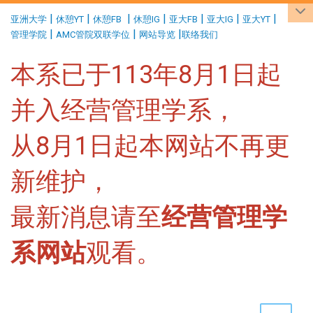
:::
|
|
|
|
|
|
|
亚洲大学
休憩YT
休憩FB
休憩IG
亚大FB
亚大IG
亚大YT
|
|
|
管理学院
AMC管院双联学位
网站导览
联络我们
本系已于113年8月1日起
并入经营管理学系，
从8月1日起本网站不再更
新维护，
最新消息请至
经营管理学
系网站
观看。