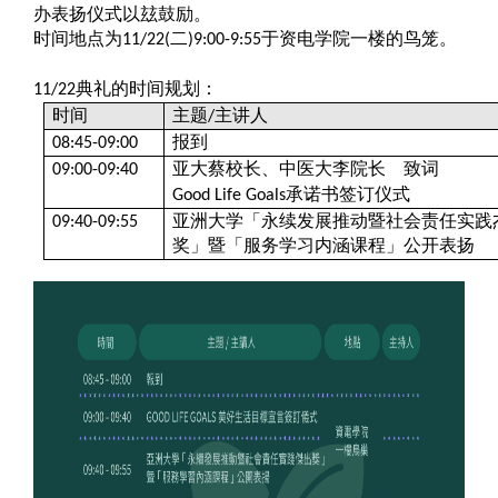
办表扬仪式以玆鼓励。
时间地点为
二
于资电学院一楼的鸟笼。
11/22(
)9:00-9:55
典礼的时间规划：
11/22
时间
主题
主讲人
/
报到
08:45-09:00
亚大蔡校长、中医大李院
长
致词
09:00-09:40
承诺书签订仪式
Good Life Goals
亚洲大学「永续发展推动暨社会责任实践
09:40-09:55
奖」暨「服务学习内涵课程」公开表扬