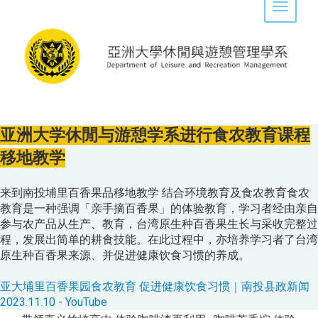
Toggle 
亚洲大学休閒与游憩学系进行食农教育课程
移地教学
来到南投埔里百香果品移地教学 结合环境教育及食农教育食农
教育是一种强调「亲手摘百香果」的体验教育，学习者经由亲自
参与农产品从生产、教育，台湾原生种百香果生长与采收完整过
程，发展出简单的耕食技能。在此过程中，亦培养学习者了台湾
原生种百香果来源、并促进健康饮食习惯的养成。
亚大埔里百香果园食农教育 促进健康饮食习惯｜南投县政新闻
2023.11.10 - YouTube