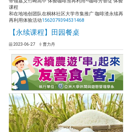
带领嘉义竹崎高中 体验咖啡渣再利用~咖啡芳香绽 体验
课程
和在地地创团队在桐林社区大学市集推广 咖啡渣永续再
再利用体验活动
1562079394531468
【永续课程】田园餐桌
2023-06-27
曹力丹