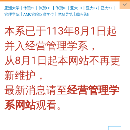
:::
|
|
|
|
|
|
|
亚洲大学
休憩YT
休憩FB
休憩IG
亚大FB
亚大IG
亚大YT
|
|
|
管理学院
AMC管院双联学位
网站导览
联络我们
本系已于113年8月1日起
并入经营管理学系，
从8月1日起本网站不再更
新维护，
最新消息请至
经营管理学
系网站
观看。