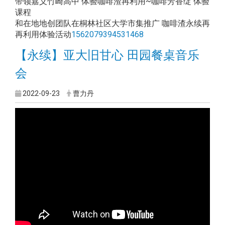
带领嘉义竹崎高中 体验咖啡渣再利用~咖啡芳香绽 体验
课程
和在地地创团队在桐林社区大学市集推广 咖啡渣永续再
再利用体验活动
1562079394531468
【永续】亚大旧甘心 田园餐桌音乐
会
2022-09-23
曹力丹