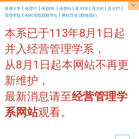
:::
|
|
|
|
|
|
|
亚洲大学
休憩YT
休憩FB
休憩IG
亚大FB
亚大IG
亚大YT
|
|
|
管理学院
AMC管院双联学位
网站导览
联络我们
本系已于113年8月1日起
并入经营管理学系，
从8月1日起本网站不再更
新维护，
最新消息请至
经营管理学
系网站
观看。