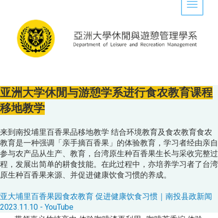
Toggle 
亚洲大学休閒与游憩学系进行食农教育课程
移地教学
来到南投埔里百香果品移地教学 结合环境教育及食农教育食农
教育是一种强调「亲手摘百香果」的体验教育，学习者经由亲自
参与农产品从生产、教育，台湾原生种百香果生长与采收完整过
程，发展出简单的耕食技能。在此过程中，亦培养学习者了台湾
原生种百香果来源、并促进健康饮食习惯的养成。
亚大埔里百香果园食农教育 促进健康饮食习惯｜南投县政新闻
2023.11.10 - YouTube