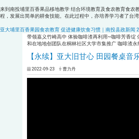
来到南投埔里百香果品移地教学 结合环境教育及食农教育食农
程，发展出简单的耕食技能。在此过程中，亦培养学习者了台湾
亚大埔里百香果园食农教育 促进健康饮食习惯｜南投县政新闻 2023.11.
带领嘉义竹崎高中 体验咖啡渣再利用~咖啡芳香绽 
和在地地创团队在桐林社区大学市集推广 咖啡渣永
【永续】亚大旧甘心 田园餐桌音
2022-09-23
曹力丹