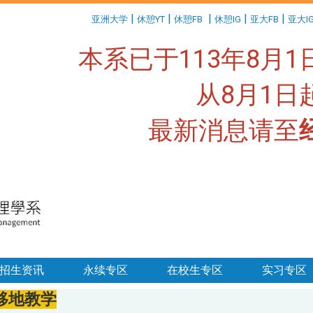
:::
|
|
|
|
|
亚洲大学
休憩YT
休憩FB
休憩IG
亚大FB
亚大I
本系已于113年8月
从8月1
最新消息请至
:::
招生资讯
永续专区
在校生专区
实习专区
移地教学