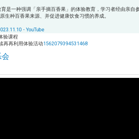
教育是一种强调「亲手摘百香果」的体验教育，学习者经由亲自
原生种百香果来源、并促进健康饮食习惯的养成。
10 - YouTube
体验课程
续再再利用体验活动
1562079394531468
乐会