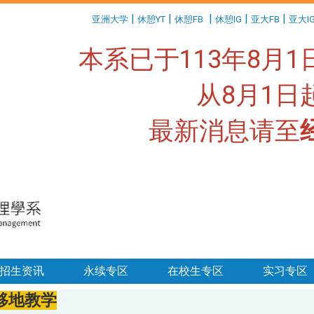
:::
|
|
|
|
|
亚洲大学
休憩YT
休憩FB
休憩IG
亚大FB
亚大I
本系已于113年8月
从8月1
最新消息请至
:::
招生资讯
永续专区
在校生专区
实习专区
移地教学