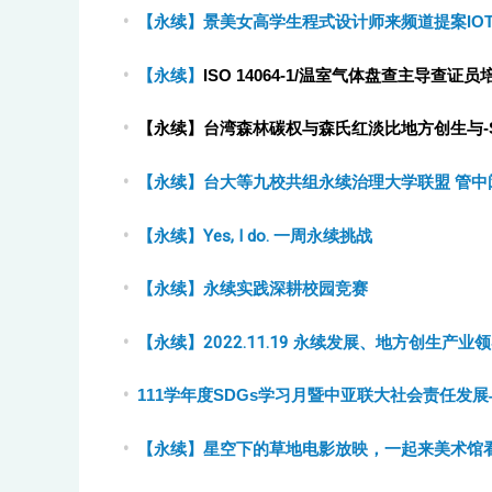
【永续】景美女高学生程式设计师来频道提案IO
【永续】
ISO 14064-1/
温室气体盘查主导查证员
【永续】台湾森林碳权与森氏红淡比地方创生与
-
【永续】台大等九校共组永续治理大学联盟 管中
【永续】Yes, I do. 一周永续挑战
【永续】永续实践深耕校园竞赛
【永续】2022.11.19 永续发展、地方创生产
111学年度SDGs学习月暨中亚联大社会责任发
【永续】星空下的草地电影放映，一起来美术馆