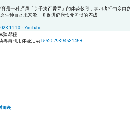
教育是一种强调「亲手摘百香果」的体验教育，学习者经由亲自
原生种百香果来源、并促进健康饮食习惯的养成。
10 - YouTube
体验课程
续再再利用体验活动
1562079394531468
时间表