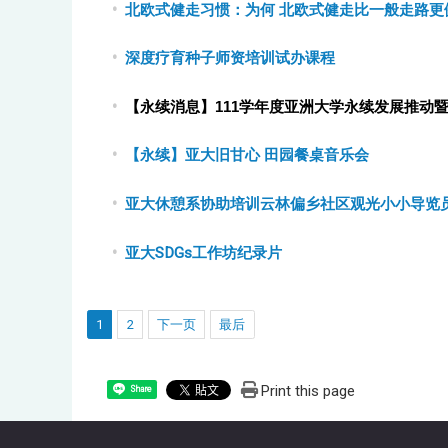
北欧式健走习惯：为何 北欧式健走比一般走路更
深度疗育种子师资培训试办课程
【永续消息】111
学年度亚洲大学永续发展推动
【永续】亚大旧甘心 田园餐桌音乐会
亚大休憩系协助培训云林偏乡社区观光小小导览
亚大SDGs工作坊纪录片
1
2
下一页
最后
Print this page
Share