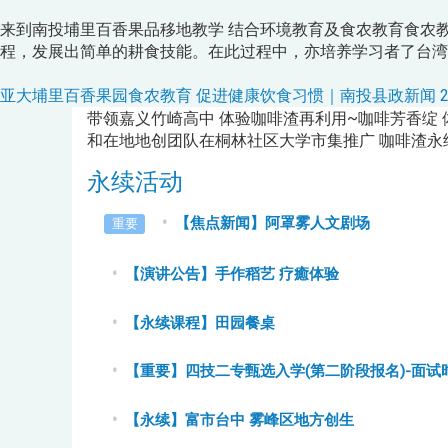
来到南投埔里百香果品移地教学 结合环境教育及食农教育食农
程，发展出简单的耕食技能。在此过程中，亦培养学习者了台湾
亚大埔里百香果园食农教育 促进健康饮食习惯｜南投县政新闻 2023.11.
带领嘉义竹崎高中 体验咖啡渣再利用~咖啡芳香绽 
和在地地创团队在桐林社区大学市集推广 咖啡渣永
永续活动
【焦点新闻】阿罩雾人文剧场
重要
【演讲公告】
手作稻艺 疗癒体验
【永续课程】田园餐桌
【重要】四技二专甄选入学(第二阶段报名)-面试
【永续】富市台中 雾峰区地方创生