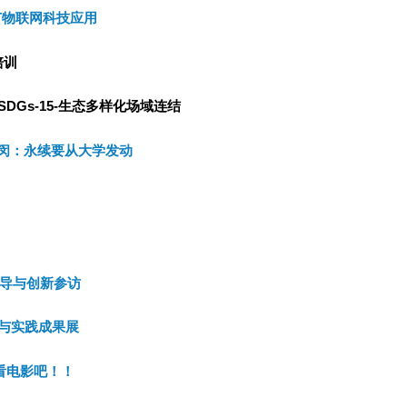
T物联网科技应用
培训
SDGs-15-
生态多样化场域连结
闵：永续要从大学发动
业领导与创新参访
展与实践成果展
看电影吧！！