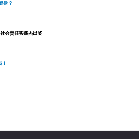
健身？
暨社会责任实践杰出奖
员！