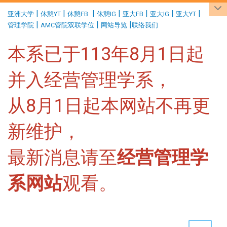
:::
|
|
|
|
|
|
|
亚洲大学
休憩YT
休憩FB
休憩IG
亚大FB
亚大IG
亚大YT
|
|
|
管理学院
AMC管院双联学位
网站导览
联络我们
本系已于113年8月1日起
并入经营管理学系，
从8月1日起本网站不再更
新维护，
最新消息请至
经营管理学
系网站
观看。