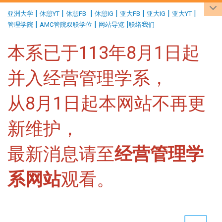
:::
|
|
|
|
|
|
|
亚洲大学
休憩YT
休憩FB
休憩IG
亚大FB
亚大IG
亚大YT
|
|
|
管理学院
AMC管院双联学位
网站导览
联络我们
本系已于113年8月1日起
并入经营管理学系，
从8月1日起本网站不再更
新维护，
最新消息请至
经营管理学
系网站
观看。