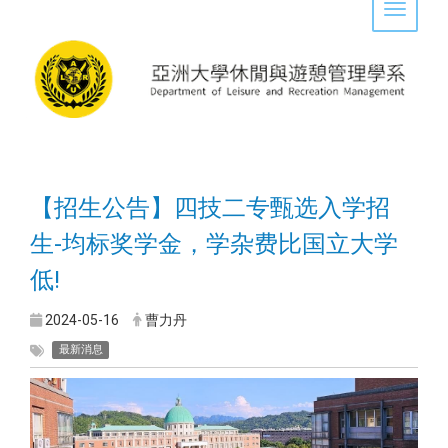
Toggle 
【招生公告】四技二专甄选入学招
生-均标奖学金，学杂费比国立大学
低!
2024-05-16
曹力丹
最新消息