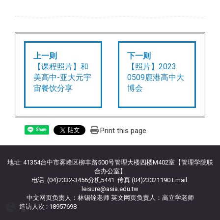
上一则
下一则
【课程照片】和
【照片】2023
美高中-亚大元宇
0509鹿港高中大
宙餐饮分享
博会
Print this page
Share
地址: 41354台中市雾峰区柳丰路500号管理大楼四楼M402室【管理学院联
合办公室】
电话: (04)2332-3456分机5441 传真:(04)23321190 Email:
leisure@asia.edu.tw
中文网页负责人：林锡铨老师 英文网页负责人：高立学老师
造访人次 : 18957698