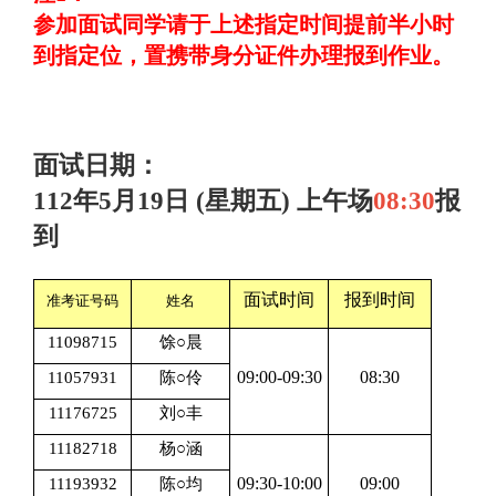
参加面试同学请于上述指定时间提前半小时
到指定位，置携带身分证件办理报到作业。
面试日期：
112年5月19日 (星期五) 上午场
0
8:30
报
到
面试时间
报到时间
准考证号码
姓名
11098715
馀○晨
09:00-09:30
08:30
11057931
陈○伶
11176725
刘○丰
11182718
杨○涵
09:30-10:00
09:00
11193932
陈○均