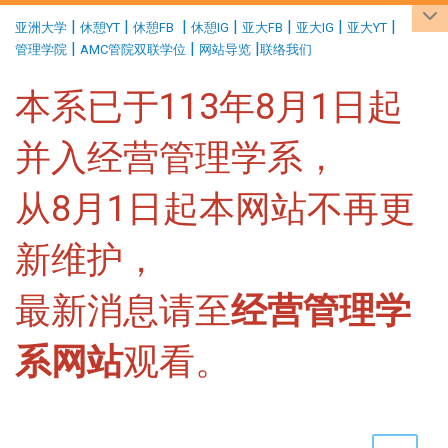
:::
|
|
|
|
|
|
|
亚洲大学
休憩YT
休憩FB
休憩IG
亚大FB
亚大IG
亚大YT
|
|
|
管理学院
AMC管院双联学位
网站导览
联络我们
本系已于113年8月1日起
并入经营管理学系，
从8月1日起本网站不再更
新维护，
最新消息请至
经营管理学
系网站
观看。