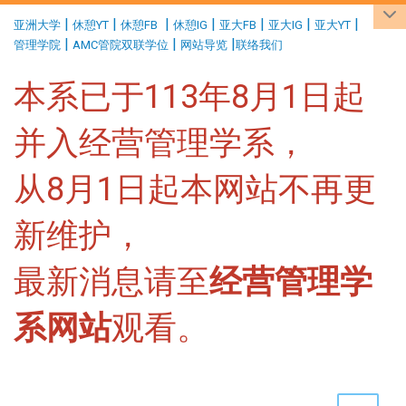
:::
|
|
|
|
|
|
|
亚洲大学
休憩YT
休憩FB
休憩IG
亚大FB
亚大IG
亚大YT
|
|
|
管理学院
AMC管院双联学位
网站导览
联络我们
本系已于113年8月1日起
并入经营管理学系，
从8月1日起本网站不再更
新维护，
最新消息请至
经营管理学
系网站
观看。