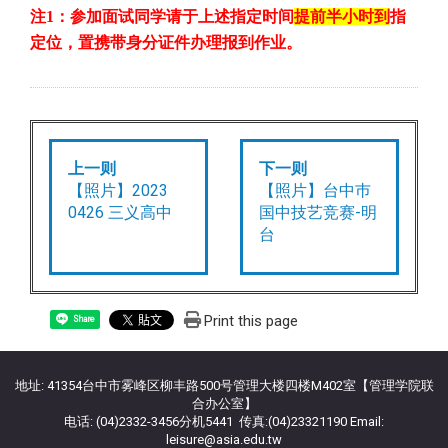
注
1
：参加面试同学请于上述指定时间
提前半小时到
指
定位，置携带身分证件办理报到作业。
上一则
下一则
【照片】2023
【照片】台中巿
0426 三义高中
国中技艺竞赛-明
台
Print this page
Share
地址: 41354台中市雾峰区柳丰路500号管理大楼四楼M402室【管理学院联
合办公室】
电话: (04)2332-3456分机5441 传真:(04)23321190 Email:
leisure@asia.edu.tw