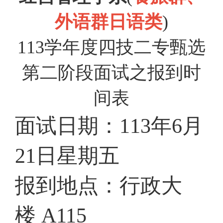
外语群日语类
)
113
学年度四技二专甄选
第二阶段面试之报到时
间表
面试日期：
113
年
6
月
21
日星期五
报到地点：行政大
楼
A115