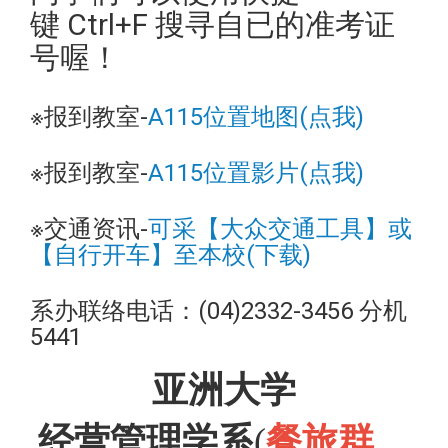
键 Ctrl+F 搜寻自已的准考证
号喔！
※报到教室-
A115位置地图(点我)
※报到教室-
A115位置影片(点我)
※交通资讯-
可采【大众交通工具】或
【自行开车】至本校(下载)
系办联络电话：(04)2332-3456 分机
5441
亚洲大学
经营管理学系
(
餐旅群、