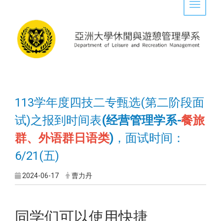
Toggle 
113学年度四技二专甄选(第二阶段面
试)之报到时间表
(经营管理学系-
餐旅
群、外语群日语类
)
，面试时间：
6/21(五)
2024-06-17
曹力丹
同学们可以使用快捷