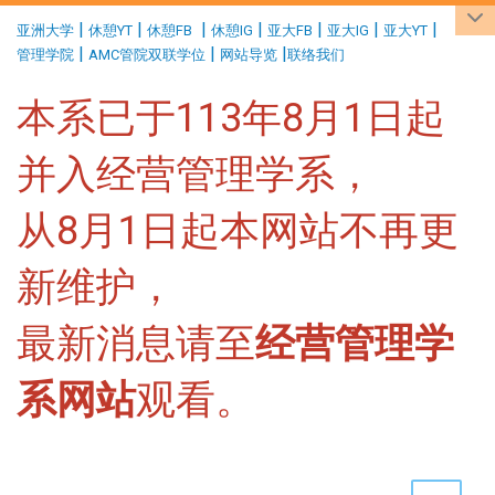
:::
|
|
|
|
|
|
|
亚洲大学
休憩YT
休憩FB
休憩IG
亚大FB
亚大IG
亚大YT
|
|
|
管理学院
AMC管院双联学位
网站导览
联络我们
本系已于113年8月1日起
并入经营管理学系，
从8月1日起本网站不再更
新维护，
最新消息请至
经营管理学
系网站
观看。