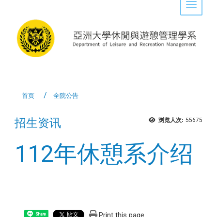
Toggle 
首页
全院公告
招生资讯
浏览人次:
55675
112年休憩系介绍
Print this page
Share