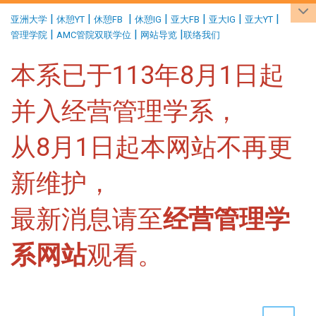
:::
|
|
|
|
|
|
|
亚洲大学
休憩YT
休憩FB
休憩IG
亚大FB
亚大IG
亚大YT
|
|
|
管理学院
AMC管院双联学位
网站导览
联络我们
本系已于113年8月1日起
并入经营管理学系，
从8月1日起本网站不再更
新维护，
最新消息请至
经营管理学
系网站
观看。