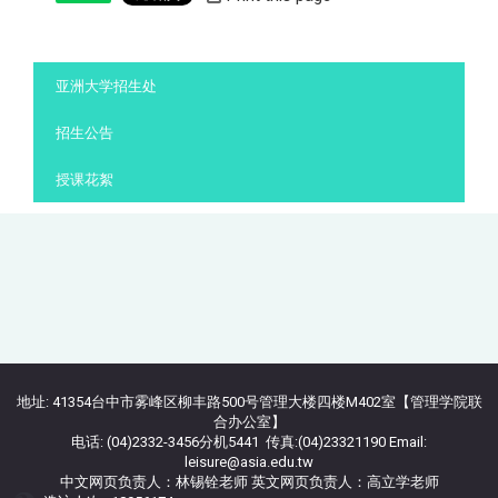
:::
亚洲大学招生处
招生公告
授课花絮
地址: 41354台中市雾峰区柳丰路500号管理大楼四楼M402室【管理学院联
合办公室】
电话: (04)2332-3456分机5441 传真:(04)23321190 Email:
leisure@asia.edu.tw
中文网页负责人：林锡铨老师 英文网页负责人：高立学老师