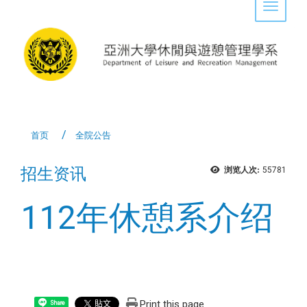
Toggle 
首页
全院公告
招生资讯
浏览人次:
55781
112年休憩系介绍
Print this page
Share