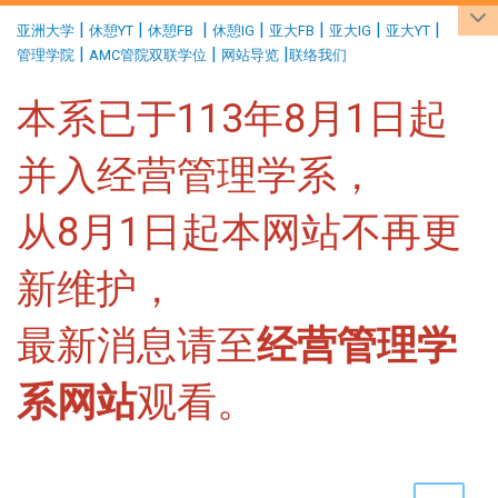
:::
|
|
|
|
|
|
|
亚洲大学
休憩YT
休憩FB
休憩IG
亚大FB
亚大IG
亚大YT
|
|
|
管理学院
AMC管院双联学位
网站导览
联络我们
本系已于113年8月1日起
并入经营管理学系，
从8月1日起本网站不再更
新维护，
最新消息请至
经营管理学
系网站
观看。