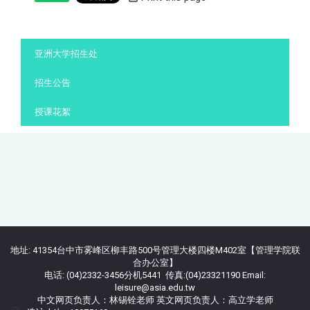
:::
亚洲大学招生处
招生公告
授课花絮
地址: 41354台中市雾峰区柳丰路500号管理大楼四楼M402室【管理学院联
合办公室】
电话: (04)2332-3456分机5441 传真:(04)23321190 Email:
leisure@asia.edu.tw
中文网页负责人：林锡铨老师 英文网页负责人：高立学老师