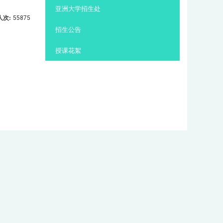
:::
亚洲大学招生处
人次:
55875
招生公告
授课花絮