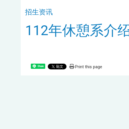
招生资讯
112年休憩系介
Print this page
Share