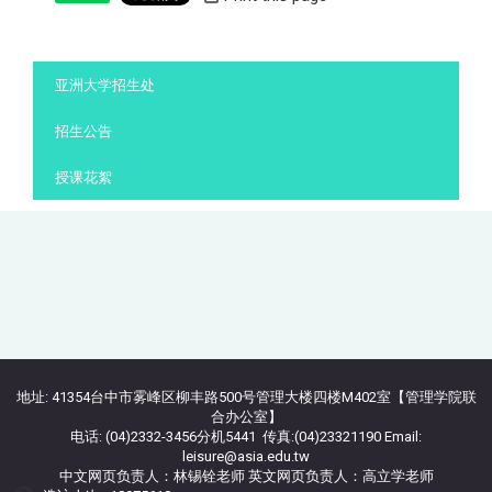
:::
亚洲大学招生处
招生公告
授课花絮
地址: 41354台中市雾峰区柳丰路500号管理大楼四楼M402室【管理学院联
合办公室】
电话: (04)2332-3456分机5441 传真:(04)23321190 Email:
leisure@asia.edu.tw
中文网页负责人：林锡铨老师 英文网页负责人：高立学老师