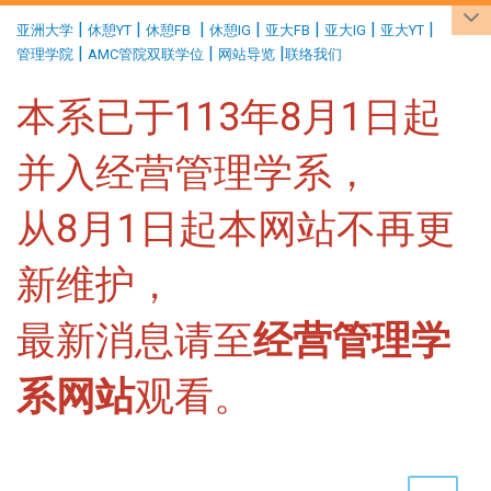
:::
|
|
|
|
|
|
|
亚洲大学
休憩YT
休憩FB
休憩IG
亚大FB
亚大IG
亚大YT
|
|
|
管理学院
AMC管院双联学位
网站导览
联络我们
本系已于113年8月1日起
并入经营管理学系，
从8月1日起本网站不再更
新维护，
最新消息请至
经营管理学
系网站
观看。