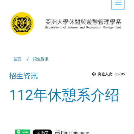
Toggle 
首页
招生资讯
招生资讯
浏览人次:
55785
112年休憩系介绍
Print this page
Share