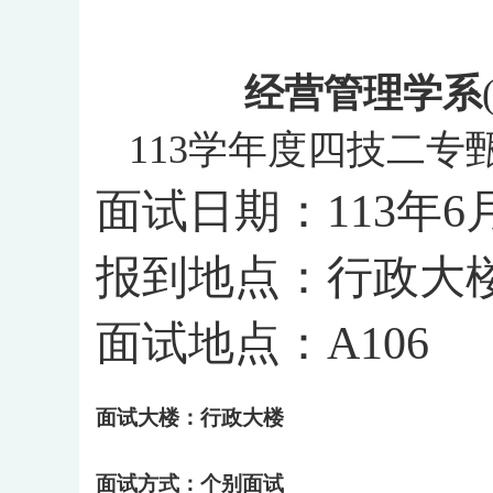
经营管理学系
113
学年度四技二专
面试日期：
113
年
6
报到地点：行政大
面试地点：
A106
面试大楼：行政大楼
面试方式：个别面试