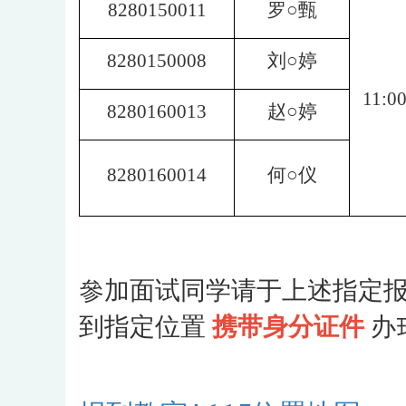
8280150011
罗○甄
8280150008
刘○婷
11:00
8280160013
赵○婷
8280160014
何○仪
參加面试同学请于上述指定报
到指定位置
携带身分证件
办