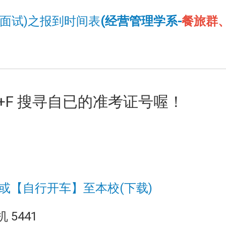
段面试)之报到时间表
(经营管理学系-
餐旅群
l+F 搜寻自已的准考证号喔！
或【自行开车】至本校(下载)
 5441