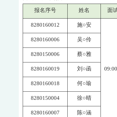
报名序号
姓名
面
8280160012
施○安
8280160006
吴○伶
8280150006
蔡○雅
8280160019
刘○函
09:00
8280160018
何○瑜
8280150004
徐○晴
8280160007
陈○涵