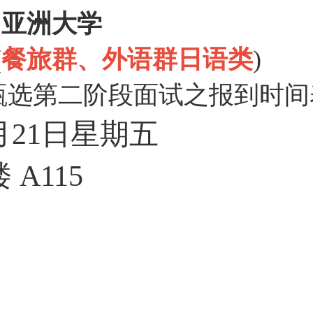
亚洲大学
(
餐旅群、外语群日语类
)
甄选第二阶段面试之报到时间
月
21
日星期五
楼
A115