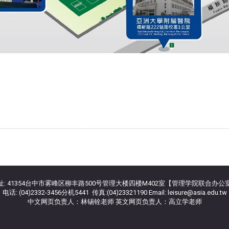
址: 41354台中市雾峰区柳丰路500号管理大楼四楼M402室【管理学院联合办公
电话: (04)2332-3456分机5441 传真:(04)23321190 Email: leisure@asia.edu.tw
中文网页负责人：林锡铨老师 英文网页负责人：高立学老师