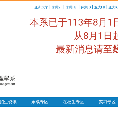
:::
|
|
|
|
|
亚洲大学
休憩YT
休憩FB
休憩IG
亚大FB
亚大I
本系已于113年8月
从8月1
最新消息请至
:::
招生资讯
永续专区
在校生专区
实习专区