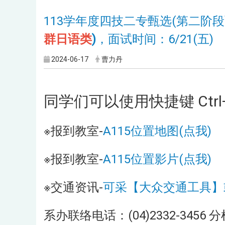
113学年度四技二专甄选(第二阶
群日语类
)
，面试时间：6/21(五)
2024-06-17
曹力丹
同学们可以使用快捷键 Ctr
※报到教室-
A115位置地图(点我)
※报到教室-
A115位置影片(点我)
※交通资讯-
可采【大众交通工具】
系办联络电话：(04)2332-3456 分机