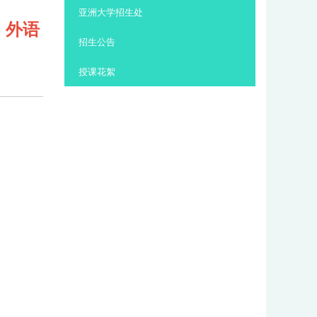
:::
亚洲大学招生处
、外语
招生公告
授课花絮