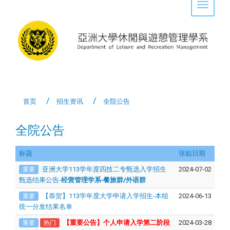
Toggle 
首页
招生资讯
全院公告
全院公告
标题
张贴日期
亚洲大学113学年度四技二专甄选入学招生
2024-07-02
重要
甄选结果公告-
经营管理学系-餐旅群/外语群
【恭贺】113学年度大学申请入学招生-本组
2024-06-13
重要
统一分发结果名单
【重要公告】个人申请入学第二阶段
2024-03-28
重要
热门