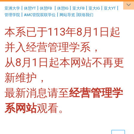
:::
|
|
|
|
|
|
|
亚洲大学
休憩YT
休憩FB
休憩IG
亚大FB
亚大IG
亚大YT
|
|
|
管理学院
AMC管院双联学位
网站导览
联络我们
本系已于113年8月1日起
并入经营管理学系，
从8月1日起本网站不再更
新维护，
最新消息请至
经营管理学
系网站
观看。