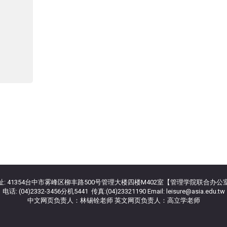
址: 41354台中市雾峰区柳丰路500号管理大楼四楼M402室【管理学院联合办公
电话: (04)2332-3456分机5441 传真:(04)23321190 Email: leisure@asia.edu.tw
中文网页负责人：林锡铨老师 英文网页负责人：高立学老师