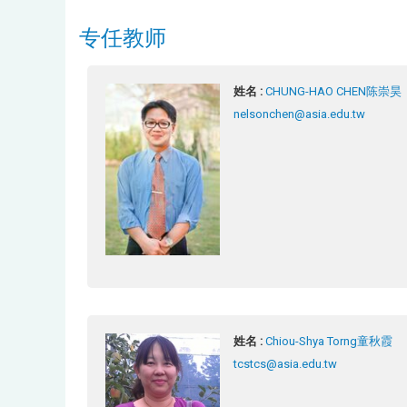
专任教师
姓名 :
CHUNG-HAO CHEN陈崇昊
nelsonchen@asia.edu.tw
姓名 :
Chiou-Shya Torng童秋霞
tcstcs@asia.edu.tw