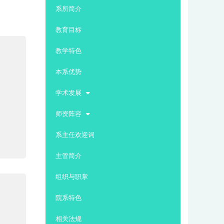
:::
系所简介
教育目标
教学特色
本系优势
学术发展
师资阵容
系主任欢迎词
主管简介
组织与职掌
院系特色
相关法规