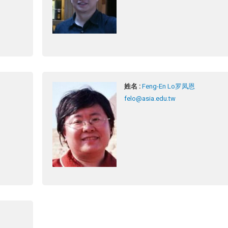
姓名 :
Feng-En Lo罗凤恩
felo@asia.edu.tw