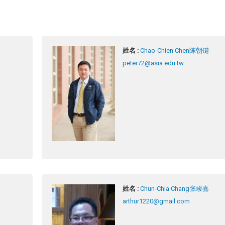
姓名 :
Chao-Chien Chen陈朝键
peter72@asia.edu.tw
姓名 :
Chun-Chia Chang张峻嘉
arthur1220@gmail.com