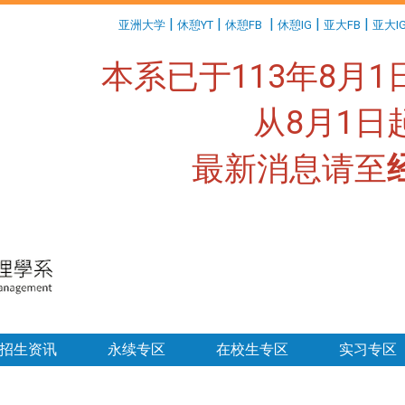
:::
|
|
|
|
|
亚洲大学
休憩YT
休憩FB
休憩IG
亚大FB
亚大I
本系已于113年8月
从8月1
最新消息请至
:::
招生资讯
永续专区
在校生专区
实习专区