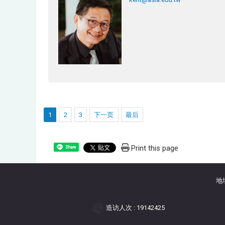
1
2
3
下一页
最后
Print this page
Share
地
造访人次 : 19142425