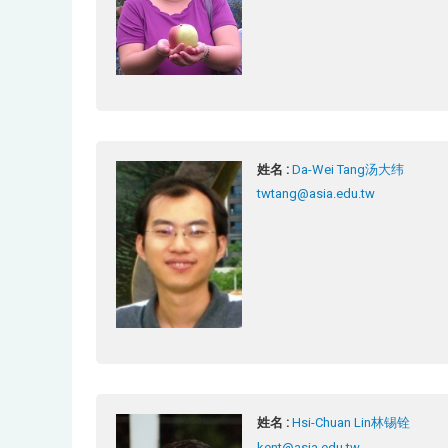
姓名 :
Da-Wei Tang汤大纬
twtang@asia.edu.tw
姓名 :
Hsi-Chuan Lin林锡铨
kent@asia.edu.tw