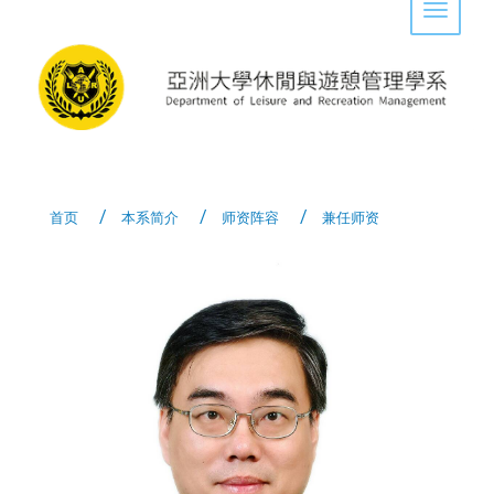
Toggle 
首页
本系简介
师资阵容
兼任师资