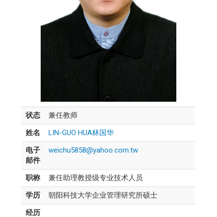
状态
兼任教师
姓名
LIN-GUO HUA林国华
电子
weichu5858@yahoo.com.tw
邮件
职称
兼任助理教授级专业技术人员
学历
朝阳科技大学企业管理研究所硕士
经历