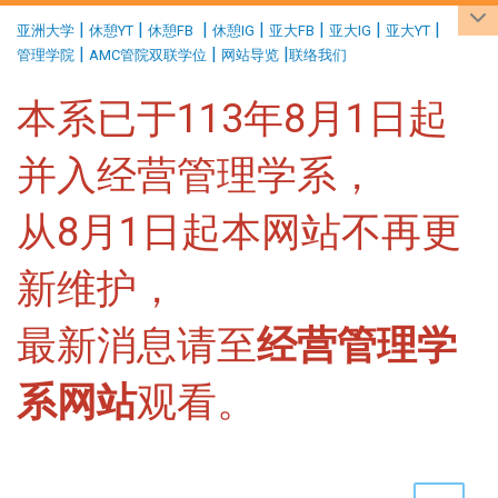
:::
|
|
|
|
|
|
|
亚洲大学
休憩YT
休憩FB
休憩IG
亚大FB
亚大IG
亚大YT
|
|
|
管理学院
AMC管院双联学位
网站导览
联络我们
本系已于113年8月1日起
并入经营管理学系，
从8月1日起本网站不再更
新维护，
最新消息请至
经营管理学
系网站
观看。