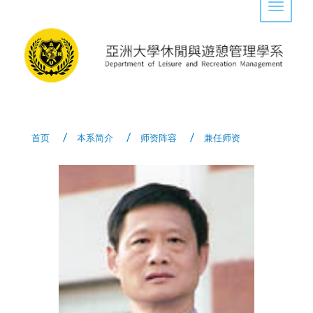
Toggle 
首页
本系简介
师资阵容
兼任师资