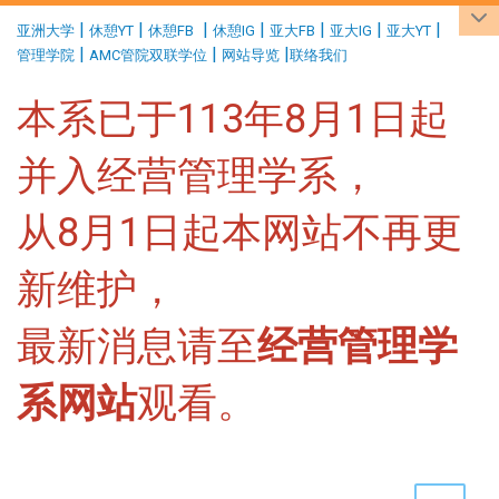
:::
|
|
|
|
|
|
|
亚洲大学
休憩YT
休憩FB
休憩IG
亚大FB
亚大IG
亚大YT
|
|
|
管理学院
AMC管院双联学位
网站导览
联络我们
本系已于113年8月1日起
并入经营管理学系，
从8月1日起本网站不再更
新维护，
最新消息请至
经营管理学
系网站
观看。