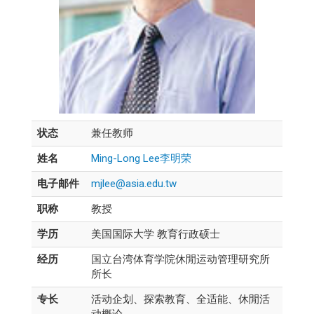
状态
兼任教师
姓名
Ming-Long Lee李明荣
电子邮件
mjlee@asia.edu.tw
职称
教授
学历
美国国际大学 教育行政硕士
经历
国立台湾体育学院休閒运动管理研究所
所长
专长
活动企划、探索教育、全适能、休閒活
动概论