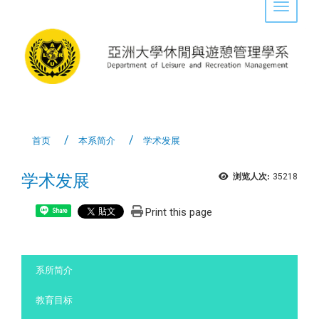
Toggle 
首页
本系简介
学术发展
学术发展
浏览人次:
35218
Print this page
Share
:::
系所简介
教育目标