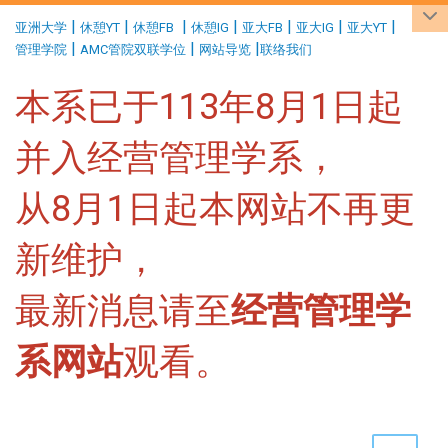
:::
|
|
|
|
|
|
|
亚洲大学
休憩YT
休憩FB
休憩IG
亚大FB
亚大IG
亚大YT
|
|
|
管理学院
AMC管院双联学位
网站导览
联络我们
本系已于113年8月1日起
并入经营管理学系，
从8月1日起本网站不再更
新维护，
最新消息请至
经营管理学
系网站
观看。