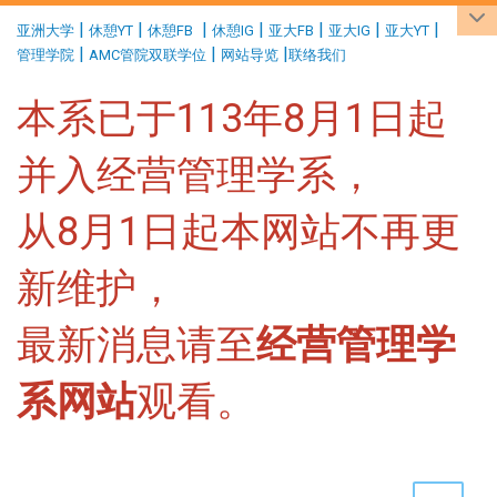
:::
|
|
|
|
|
|
|
亚洲大学
休憩YT
休憩FB
休憩IG
亚大FB
亚大IG
亚大YT
|
|
|
管理学院
AMC管院双联学位
网站导览
联络我们
本系已于113年8月1日起
并入经营管理学系，
从8月1日起本网站不再更
新维护，
最新消息请至
经营管理学
系网站
观看。