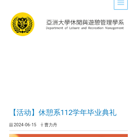
Toggle 
【活动】休憩系112学年毕业典礼
2024-06-15
曹力丹