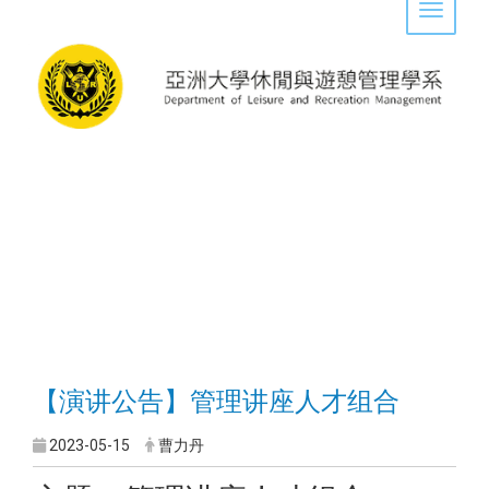
Toggle 
【演讲公告】
管理讲座人才组合
2023-05-15
曹力丹