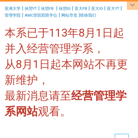
:::
|
|
|
|
|
|
|
亚洲大学
休憩YT
休憩FB
休憩IG
亚大FB
亚大IG
亚大YT
|
|
|
管理学院
AMC管院双联学位
网站导览
联络我们
本系已于113年8月1日起
并入经营管理学系，
从8月1日起本网站不再更
新维护，
最新消息请至
经营管理学
系网站
观看。