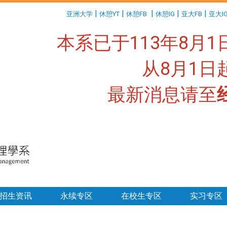
:::
|
|
|
|
|
亚洲大学
休憩YT
休憩FB
休憩IG
亚大FB
亚大I
本系已于113年8月
从8月1
最新消息请至
:::
招生资讯
永续专区
在校生专区
实习专区