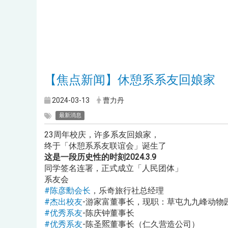
【焦点新闻】休憩系系友回娘家
2024-03-13
曹力丹
最新消息
23周年校庆，许多系友回娘家，
终于「休憩系系友联谊会」诞生了
这是一段历史性的时刻2024.3.9
同学签名连署，正式成立「人民团体」
系友会
#陈彦勳会长
，乐奇旅行社总经理
#杰出校友
-游家富董事长，现职：草屯九九峰动物
#优秀系友
-陈庆钟董事长
#优秀系友
-陈圣𤋮董事长（仁久营造公司）