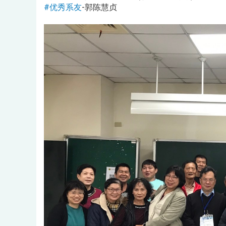
#优秀系友
-郭陈慧贞