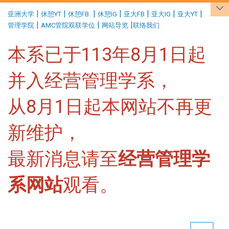
:::
|
|
|
|
|
|
|
亚洲大学
休憩YT
休憩FB
休憩IG
亚大FB
亚大IG
亚大YT
|
|
|
管理学院
AMC管院双联学位
网站导览
联络我们
本系已于113年8月1日起
并入经营管理学系，
从8月1日起本网站不再更
新维护，
最新消息请至
经营管理学
系网站
观看。