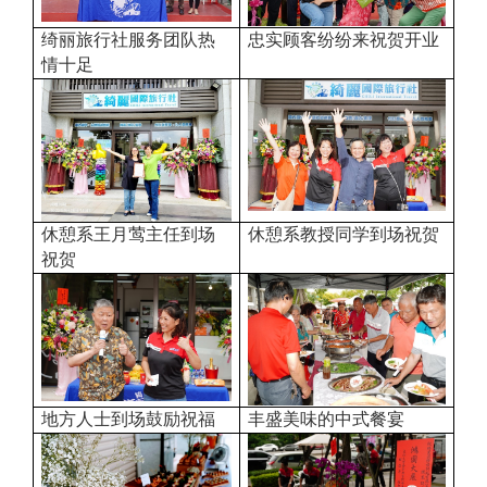
绮丽旅行社服务团队热
忠实顾客纷纷来祝贺开业
情十足
休憩系王月莺主任到场
休憩系教授同学到场祝贺
祝贺
地方人士到场鼓励祝福
丰盛美味的中式餐宴