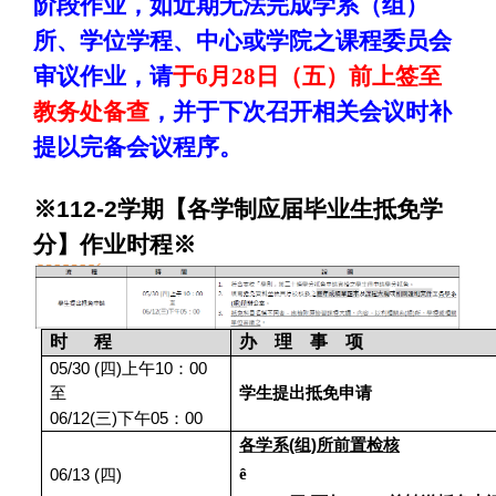
阶段作业，如近期无法完成学系（组）
所、学位学程、中心或学院之课程委员会
审议作业，请
于6月28日（五）前上签至
教务处备查
，并于下次召开相关会议时补
提以完备会议程序。
※112-2学期【各学制应届毕业生抵免学
分】作业时程※
时 程
办 理 事 项
05/30 (
四)上午10：00
至
学生提出抵免申请
06/12(
三)下午05：00
各学系(组)所前置检核
ê
06/13 (
四)