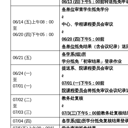
06/13 (
四)下午5：00前
转送抵免申
各单位
审查学生抵免学分
ê
06/14 (
五)上午08：00
中心、学程课程委员会审议
至
ê
06/20 (
四)下午05：00
06/20 (
四)下午5：00前
各单位
抵免结果（含会议纪录）送
各学系(组)所
06/21 (
五)
学分抵免「初审结果」登录作业
提送系、院课程委员会审议
06/24 (
一)
ê
至
07/01 (
一)下午5：00前
07/01 (
一)
院课程委员会
将抵免审议会议纪录
教务处复核
07/02 (
二)
ê
至
07/03 (
三)
07/3(
三)下午5：00前
教务处复核结
各学系(组)所
学分抵免复核结果登
07/04 (
四)