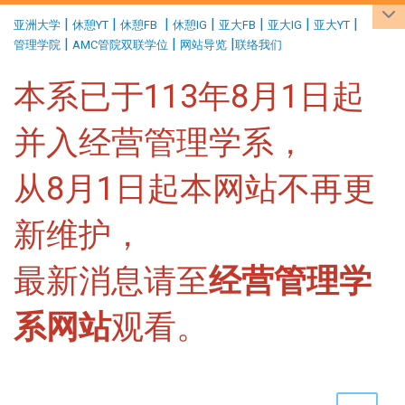
:::
|
|
|
|
|
|
|
亚洲大学
休憩YT
休憩FB
休憩IG
亚大FB
亚大IG
亚大YT
|
|
|
管理学院
AMC管院双联学位
网站导览
联络我们
本系已于113年8月1日起
并入经营管理学系，
从8月1日起本网站不再更
新维护，
最新消息请至
经营管理学
系网站
观看。