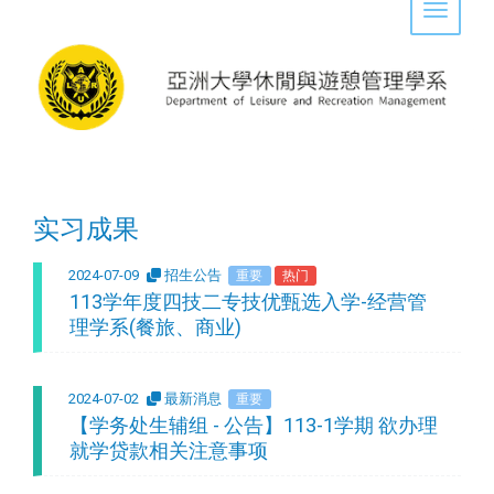
Toggle 
实习成果
2024-07-09
招生公告
重要
热门
113学年度四技二专技优甄选入学-经营管
理学系(餐旅、商业)
2024-07-02
最新消息
重要
【学务处生辅组 - 公告】113-1学期 欲办理
就学贷款相关注意事项