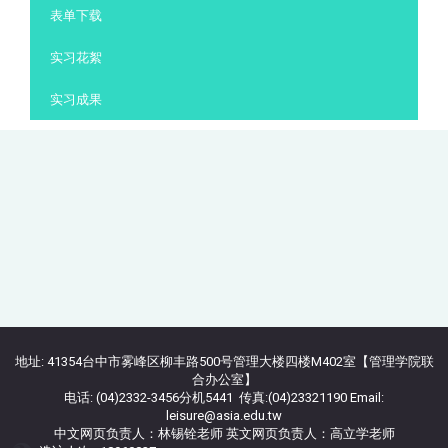
表单下载
实习花絮
实习成果
地址: 41354台中市雾峰区柳丰路500号管理大楼四楼M402室【管理学院联
合办公室】
电话: (04)2332-3456分机5441 传真:(04)23321190 Email:
leisure@asia.edu.tw
中文网页负责人：林锡铨老师 英文网页负责人：高立学老师