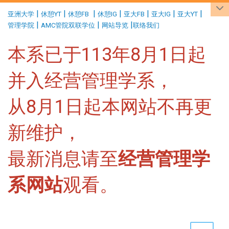
:::
|
|
|
|
|
|
|
亚洲大学
休憩YT
休憩FB
休憩IG
亚大FB
亚大IG
亚大YT
|
|
|
管理学院
AMC管院双联学位
网站导览
联络我们
本系已于113年8月1日起
并入经营管理学系，
从8月1日起本网站不再更
新维护，
最新消息请至
经营管理学
系网站
观看。