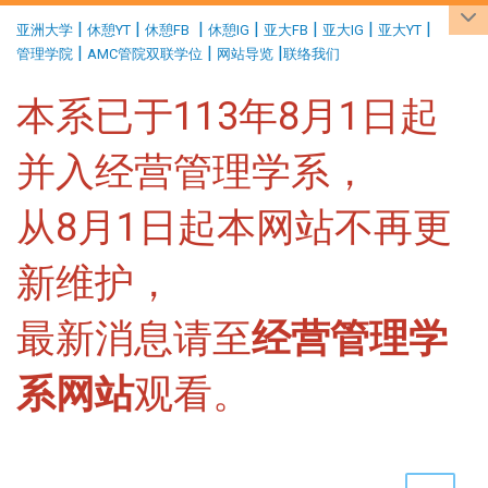
:::
|
|
|
|
|
|
|
亚洲大学
休憩YT
休憩FB
休憩IG
亚大FB
亚大IG
亚大YT
|
|
|
管理学院
AMC管院双联学位
网站导览
联络我们
本系已于113年8月1日起
并入经营管理学系，
从8月1日起本网站不再更
新维护，
最新消息请至
经营管理学
系网站
观看。