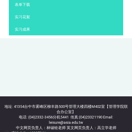
表单下载
实习花絮
实习成果
地址: 41354台中市雾峰区柳丰路500号管理大楼四楼M402室【管理学院联
合办公室】
电话: (04)2332-3456分机5441 传真:(04)23321190 Email:
leisure@asia.edu.tw
中文网页负责人：林锡铨老师 英文网页负责人：高立学老师