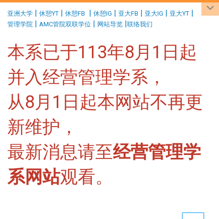
:::
|
|
|
|
|
|
|
亚洲大学
休憩YT
休憩FB
休憩IG
亚大FB
亚大IG
亚大YT
|
|
|
管理学院
AMC管院双联学位
网站导览
联络我们
本系已于113年8月1日起
并入经营管理学系，
从8月1日起本网站不再更
新维护，
最新消息请至
经营管理学
系网站
观看。