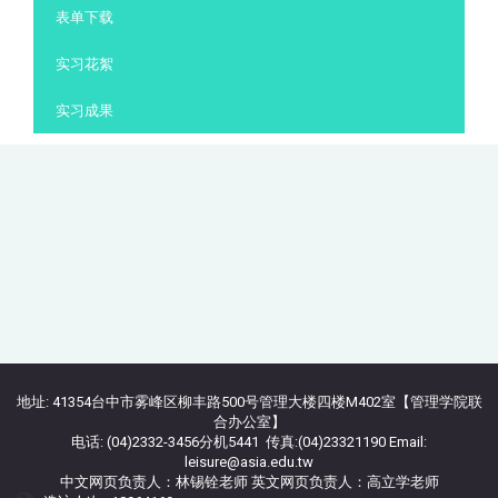
表单下载
实习花絮
实习成果
地址: 41354台中市雾峰区柳丰路500号管理大楼四楼M402室【管理学院联
合办公室】
电话: (04)2332-3456分机5441 传真:(04)23321190 Email:
leisure@asia.edu.tw
中文网页负责人：林锡铨老师 英文网页负责人：高立学老师