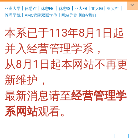
:::
|
|
|
|
|
|
|
亚洲大学
休憩YT
休憩FB
休憩IG
亚大FB
亚大IG
亚大YT
|
|
|
管理学院
AMC管院双联学位
网站导览
联络我们
本系已于113年8月1日起
并入经营管理学系，
从8月1日起本网站不再更
新维护，
最新消息请至
经营管理学
系网站
观看。