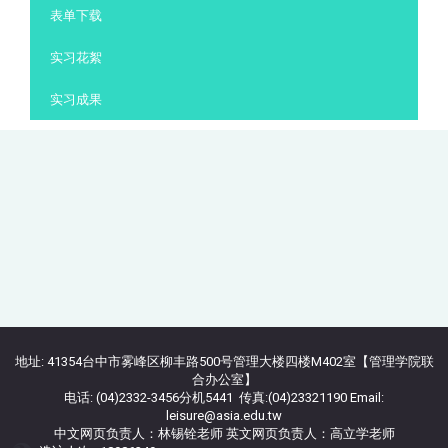
表单下载
实习花絮
实习成果
地址: 41354台中市雾峰区柳丰路500号管理大楼四楼M402室【管理学院联
合办公室】
电话: (04)2332-3456分机5441 传真:(04)23321190 Email:
leisure@asia.edu.tw
中文网页负责人：林锡铨老师 英文网页负责人：高立学老师