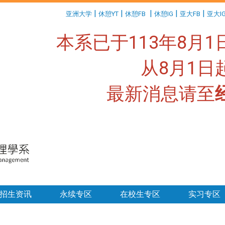
:::
|
|
|
|
|
亚洲大学
休憩YT
休憩FB
休憩IG
亚大FB
亚大I
本系已于113年8月
从8月1
最新消息请至
:::
招生资讯
永续专区
在校生专区
实习专区