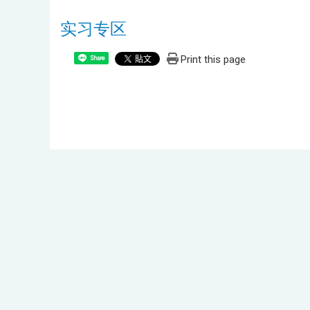
实习专区
Print this page
Share