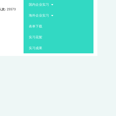
:::
国内企业实习
人次:
25573
海外企业实习
表单下载
实习花絮
实习成果