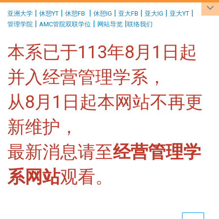
:::
|
|
|
|
|
|
|
亚洲大学
休憩YT
休憩FB
休憩IG
亚大FB
亚大IG
亚大YT
|
|
|
管理学院
AMC管院双联学位
网站导览
联络我们
本系已于113年8月1日起
并入经营管理学系，
从8月1日起本网站不再更
新维护，
最新消息请至
经营管理学
系网站
观看。