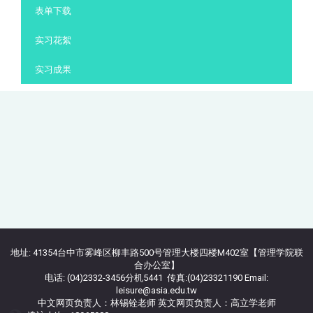
表单下载
实习花絮
实习成果
地址: 41354台中市雾峰区柳丰路500号管理大楼四楼M402室【管理学院联
合办公室】
电话: (04)2332-3456分机5441 传真:(04)23321190 Email:
leisure@asia.edu.tw
中文网页负责人：林锡铨老师 英文网页负责人：高立学老师