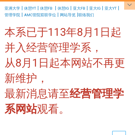
:::
|
|
|
|
|
|
|
亚洲大学
休憩YT
休憩FB
休憩IG
亚大FB
亚大IG
亚大YT
|
|
|
管理学院
AMC管院双联学位
网站导览
联络我们
本系已于113年8月1日起
并入经营管理学系，
从8月1日起本网站不再更
新维护，
最新消息请至
经营管理学
系网站
观看。