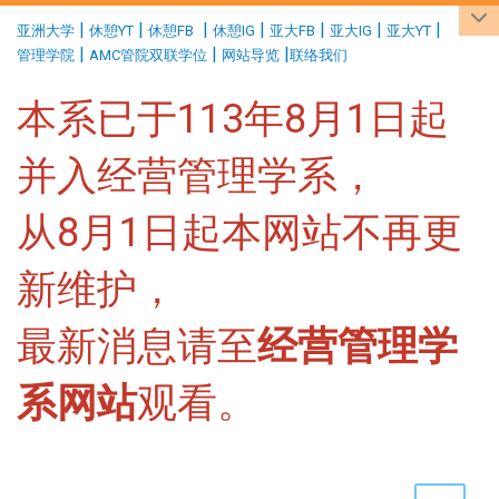
:::
|
|
|
|
|
|
|
亚洲大学
休憩YT
休憩FB
休憩IG
亚大FB
亚大IG
亚大YT
|
|
|
管理学院
AMC管院双联学位
网站导览
联络我们
本系已于113年8月1日起
并入经营管理学系，
从8月1日起本网站不再更
新维护，
最新消息请至
经营管理学
系网站
观看。