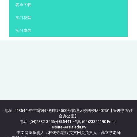
表单下载
实习花絮
实习成果
地址: 41354台中市雾峰区柳丰路500号管理大楼四楼M402室【管理学院联
合办公室】
电话: (04)2332-3456分机5441 传真:(04)23321190 Email:
leisure@asia.edu.tw
中文网页负责人：林锡铨老师 英文网页负责人：高立学老师