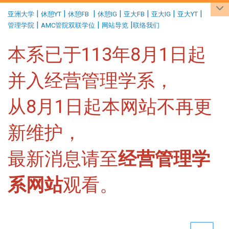
:::
|
|
|
|
|
|
|
亚洲大学
休憩YT
休憩FB
休憩IG
亚大FB
亚大IG
亚大YT
|
|
|
管理学院
AMC管院双联学位
网站导览
联络我们
本系已于113年8月1日起
并入经营管理学系，
从8月1日起本网站不再更
新维护，
最新消息请至
经营管理学
系网站
观看。