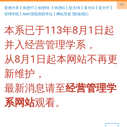
:::
|
|
|
|
|
|
|
亚洲大学
休憩YT
休憩FB
休憩IG
亚大FB
亚大IG
亚大YT
|
|
|
管理学院
AMC管院双联学位
网站导览
联络我们
本系已于113年8月1日起
并入经营管理学系，
从8月1日起本网站不再更
新维护，
最新消息请至
经营管理学
系网站
观看。