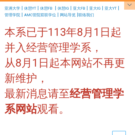
:::
|
|
|
|
|
|
|
亚洲大学
休憩YT
休憩FB
休憩IG
亚大FB
亚大IG
亚大YT
|
|
|
管理学院
AMC管院双联学位
网站导览
联络我们
本系已于113年8月1日起
并入经营管理学系，
从8月1日起本网站不再更
新维护，
最新消息请至
经营管理学
系网站
观看。