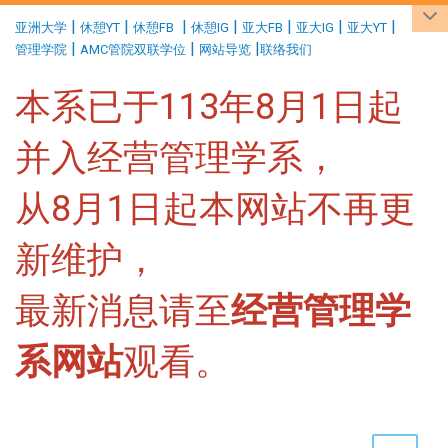
:::
|
|
|
|
|
|
|
亚洲大学
休憩YT
休憩FB
休憩IG
亚大FB
亚大IG
亚大YT
|
|
|
管理学院
AMC管院双联学位
网站导览
联络我们
本系已于113年8月1日起
并入经营管理学系，
从8月1日起本网站不再更
新维护，
最新消息请至
经营管理学
系网站
观看。