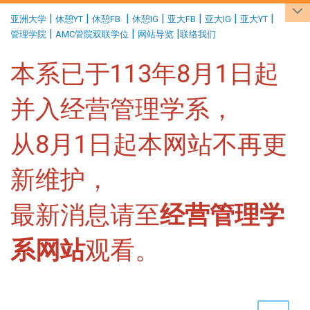
:::
|
|
|
|
|
|
|
亚洲大学
休憩YT
休憩FB
休憩IG
亚大FB
亚大IG
亚大YT
|
|
|
管理学院
AMC管院双联学位
网站导览
联络我们
本系已于113年8月1日起
并入经营管理学系，
从8月1日起本网站不再更
新维护，
最新消息请至
经营管理学
系网站
观看。