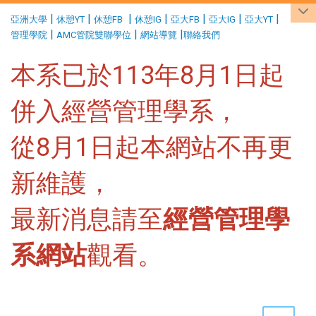
:::
|
|
|
|
|
|
|
亞洲大學
休憩YT
休憩FB
休憩IG
亞大FB
亞大IG
亞大YT
|
|
|
管理學院
AMC管院雙聯學位
網站導覽
聯絡我們
本系已於113年8月1日起
併入經營管理學系，
從8月1日起本網站不再更
新維護，
最新消息請至
經營管理學
系網站
觀看。