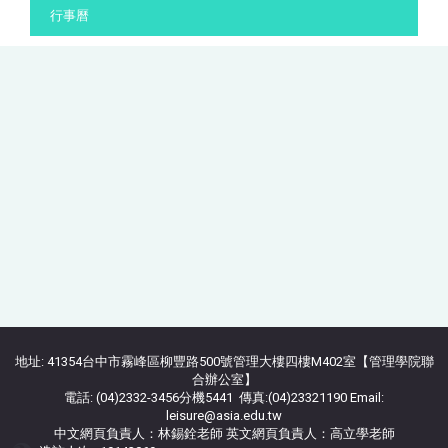
行事曆
地址: 41354台中市霧峰區柳豐路500號管理大樓四樓M402室【管理學院聯
合辦公室】
電話: (04)2332-3456分機5441 傳真:(04)23321190 Email:
leisure@asia.edu.tw
中文網頁負責人：林錫銓老師 英文網頁負責人：高立學老師