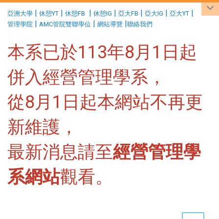
:::
|
|
|
|
|
|
|
亞洲大學
休憩YT
休憩FB
休憩IG
亞大FB
亞大IG
亞大YT
|
|
|
管理學院
AMC管院雙聯學位
網站導覽
聯絡我們
本系已於113年8月1日起
併入經營管理學系，
從8月1日起本網站不再更
新維護，
最新消息請至
經營管理學
系網站
觀看。