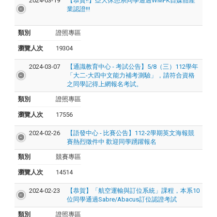
2024-03-19
【恭賀!!】亞大休憩系同學通過WMPK自媒體產
業認證!!!
類別
證照專區
瀏覽人次
19304
2024-03-07
【通識教育中心 - 考試公告】5/8（三）112學年
「大二-大四中文能力補考測驗」，請符合資格
之同學記得上網報名考試。
類別
證照專區
瀏覽人次
17556
2024-02-26
【語發中心 - 比賽公告】112-2學期英文海報競
賽熱烈徵件中 歡迎同學踴躍報名
類別
競賽專區
瀏覽人次
14514
2024-02-23
【恭賀】「航空運輸與訂位系統」課程，本系10
位同學通過Sabre/Abacus訂位認證考試
類別
證照專區