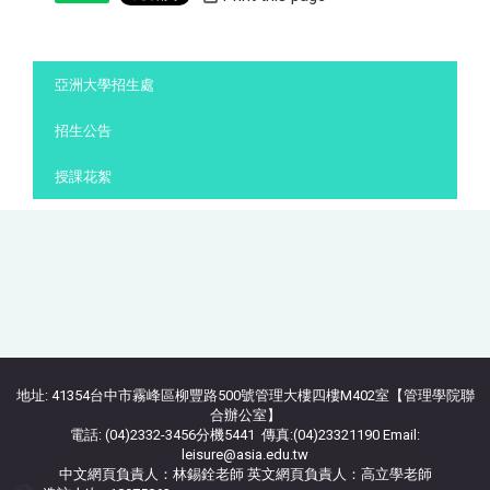
:::
亞洲大學招生處
招生公告
授課花絮
地址: 41354台中市霧峰區柳豐路500號管理大樓四樓M402室【管理學院聯
合辦公室】
電話: (04)2332-3456分機5441 傳真:(04)23321190 Email:
leisure@asia.edu.tw
中文網頁負責人：林錫銓老師 英文網頁負責人：高立學老師