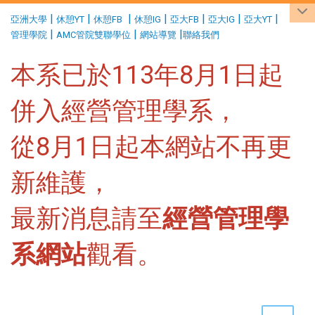
:::
|
|
|
|
|
|
|
亞洲大學
休憩YT
休憩FB
休憩IG
亞大FB
亞大IG
亞大YT
|
|
|
管理學院
AMC管院雙聯學位
網站導覽
聯絡我們
本系已於113年8月1日起
併入經營管理學系，
從8月1日起本網站不再更
新維護，
最新消息請至
經營管理學
系網站
觀看。