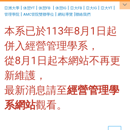
:::
|
|
|
|
|
|
|
亞洲大學
休憩YT
休憩FB
休憩IG
亞大FB
亞大IG
亞大YT
|
|
|
管理學院
AMC管院雙聯學位
網站導覽
聯絡我們
本系已於113年8月1日起
併入經營管理學系，
從8月1日起本網站不再更
新維護，
最新消息請至
經營管理學
系網站
觀看。