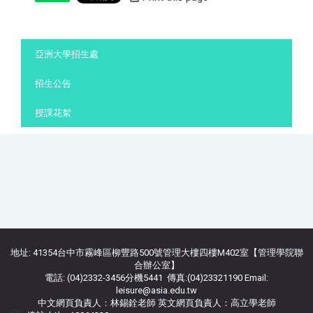
:::
亞洲大學招生處
招生公告
授課花絮
地址: 41354台中市霧峰區柳豐路500號管理大樓四樓M402室【管理學院聯
合辦公室】
電話: (04)2332-3456分機5441 傳真:(04)23321190 Email:
leisure@asia.edu.tw
中文網頁負責人：林錫銓老師 英文網頁負責人：高立學老師